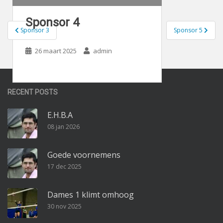
Sponsor 4
Bericht
Sponsor 3
Sponsor 5
navigatie
26 maart 2025
admin
RECENT POSTS
E.H.B.A
08 jan 2026
Goede voornemens
17 dec 2025
Dames 1 klimt omhoog
30 nov 2025