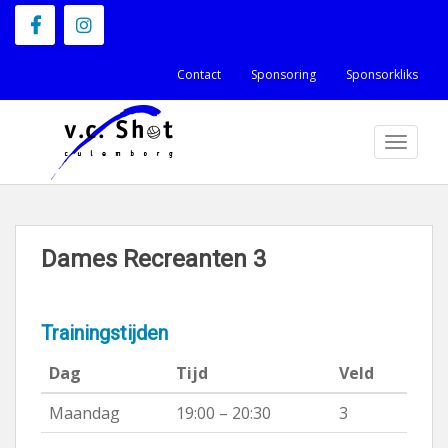
S
k
i
Contact
Sponsoring
Sponsorkliks
p
t
TOGGLE
o
m
a
i
n
Dames Recreanten 3
c
o
Trainingstijden
n
t
Dag
Tijd
Veld
e
Maandag
19:00 – 20:30
3
n
t