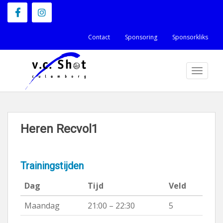
S
k
i
Contact
Sponsoring
Sponsorkliks
p
t
TOGGLE
o
m
a
i
n
Heren Recvol1
c
o
Trainingstijden
n
t
Dag
Tijd
Veld
e
Maandag
21:00 – 22:30
5
n
t