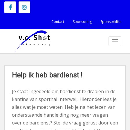
S
k
i
Contact
Sponsoring
Sponsorkliks
p
t
TOGGLE
o
m
a
i
n
Help ik heb bardienst !
c
o
Je staat ingedeeld om bardienst te draaien in de
n
kantine van sporthal Interweij. Hieronder lees je
t
alles wat je moet weten! Heb je na het lezen van
e
onderstaande handleiding nog meer vragen
n
over de bardienst? Stel de vraag gerust door een
t