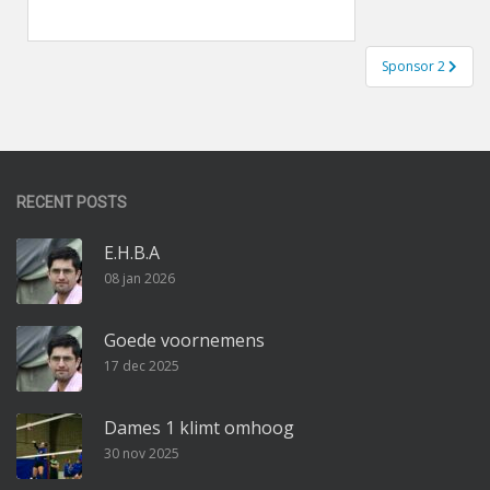
Bericht
Sponsor 2
navigatie
RECENT POSTS
E.H.B.A
08 jan 2026
Goede voornemens
17 dec 2025
Dames 1 klimt omhoog
30 nov 2025