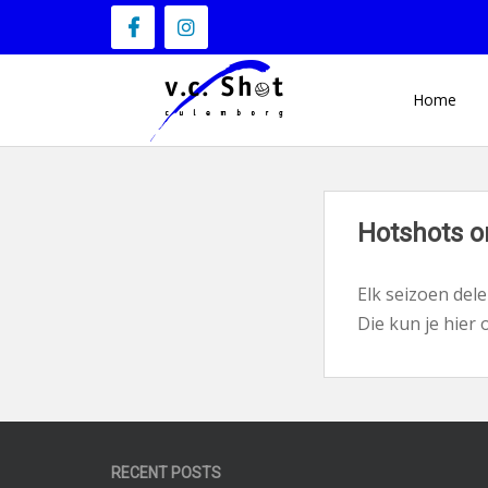
S
k
i
p
Home
t
o
m
a
Hotshots o
i
n
Elk seizoen dele
c
Die kun je hier 
o
n
t
e
n
RECENT POSTS
t