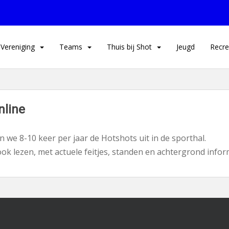
Vereniging
Teams
Thuis bij Shot
Jeugd
Recre
nline
n we 8-10 keer per jaar de Hotshots uit in de sporthal.
ook lezen, met actuele feitjes, standen en achtergrond infor