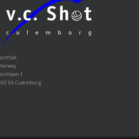
porthal:
nterwey
portlaan 1
102 EA Culemborg