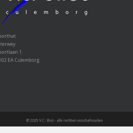
porthal:
nterwey
portlaan 1
102 EA Culemborg
© 2025 V.C. Shot - alle rechten voorbehouden