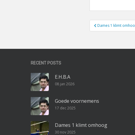
Bericht
Dames 1 klimt omho
navigatie
RECENT POSTS
E.H.B.A
08 jan 2026
Goede voornemens
17 dec 2025
Dames 1 klimt omhoog
30 nov 2025