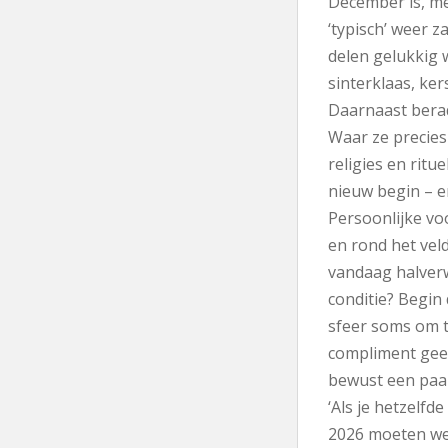
December is, me
‘typisch’ weer z
delen gelukkig 
sinterklaas, ker
Daarnaast bera
Waar ze precie
religies en rit
nieuw begin – en
Persoonlijke vo
en rond het vel
vandaag halverwe
conditie? Begin
sfeer soms om t
compliment geef
bewust een paar
‘Als je hetzelfde
2026 moeten we 