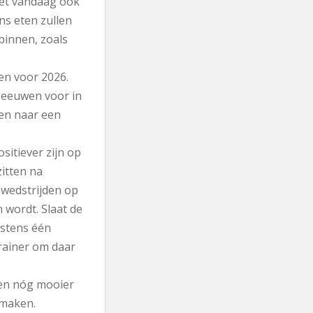
het vandaag ook
ons eten zullen
binnen, zoals
n voor 2026.
 eeuwen voor in
gen naar een
.
sitiever zijn op
itten na
m wedstrijden op
 wordt. Slaat de
nstens één
trainer om daar
r een nóg mooier
 maken.