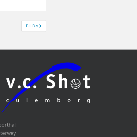
E.H.B.A
porthal:
nterwey