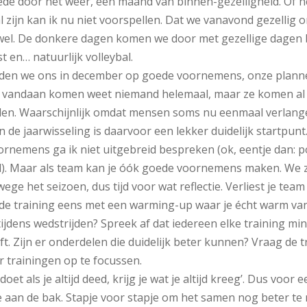
de door het weer, een maand van binnen-gezelligheid. Of 
al zijn kan ik nu niet voorspellen. Dat we vanavond gezellig 
wel. De donkere dagen komen we door met gezellige dagen 
st en… natuurlijk volleybal.
den we ons in december op goede voornemens, onze planne
s vandaan komen weet niemand helemaal, maar ze komen al
uelen. Waarschijnlijk omdat mensen soms nu eenmaal verlan
 de jaarwisseling is daarvoor een lekker duidelijk startpunt
ornemens ga ik niet uitgebreid bespreken (ok, eentje dan: po
d). Maar als team kan je óók goede voornemens maken. We z
ge het seizoen, dus tijd voor wat reflectie. Verliest je tea
 de training eens met een warming-up waar je écht warm van
ijdens wedstrijden? Spreek af dat iedereen elke training mi
t. Zijn er onderdelen die duidelijk beter kunnen? Vraag de 
 trainingen op te focussen.
 doet als je altijd deed, krijg je wat je altijd kreeg’. Dus voo
aan de bak. Stapje voor stapje om het samen nog beter te