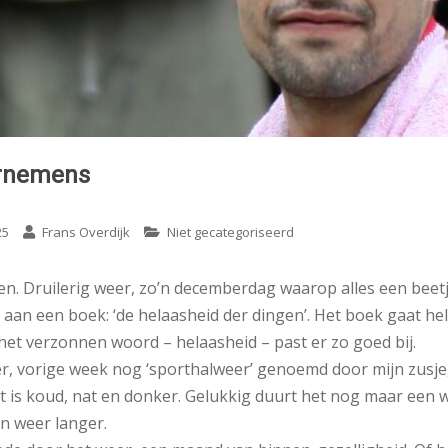
rnemens
25
Frans Overdijk
Niet gecategoriseerd
ten. Druilerig weer, zo’n decemberdag waarop alles een beetj
 aan een boek: ‘de helaasheid der dingen’. Het boek gaat he
het verzonnen woord – helaasheid – past er zo goed bij.
er, vorige week nog ‘sporthalweer’ genoemd door mijn zusje
t is koud, nat en donker. Gelukkig duurt het nog maar een 
n weer langer.